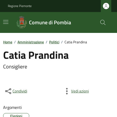
Regione Piemonte
Comune di Pombia
Home
/
Amministrazione
/
Politici
/
Catia Prandina
Catia Prandina
Consigliere
Condividi
Vedi azioni
Argomenti
Elezioni