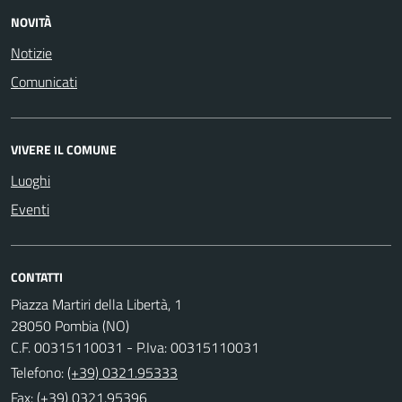
NOVITÀ
Notizie
Comunicati
VIVERE IL COMUNE
Luoghi
Eventi
CONTATTI
Piazza Martiri della Libertà, 1
28050 Pombia (NO)
C.F. 00315110031 - P.Iva: 00315110031
Telefono:
(+39) 0321.95333
Fax: (+39) 0321.95396