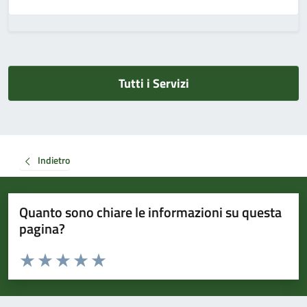
Tutti i Servizi
Indietro
Quanto sono chiare le informazioni su questa
pagina?
Valuta da 1 a 5 stelle la pagina
Valuta 1 stelle su 5
Valuta 2 stelle su 5
Valuta 3 stelle su 5
Valuta 4 stelle su 5
Valuta 5 stelle su 5