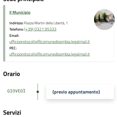
Il Municipio
Indirizzo:
Piazza Martiri della Libertà, 1
(+39) 0321.95333
Telefono:
Email:
ufficioprotocollo@comunedipombia.legalmail.it
PEC:
ufficioprotocollo@comunedipombia.legalmail.it
Orario
GIOVEDÌ
(previo appuntamento)
Servizi