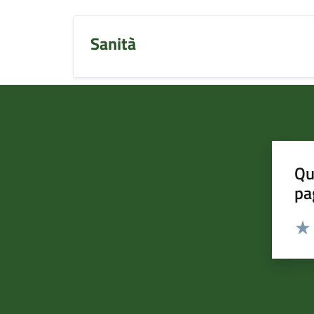
Sanità
Qu
pa
Valut
Valu