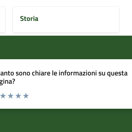
Storia
anto sono chiare le informazioni su questa
gina?
a da 1 a 5 stelle la pagina
ta 1 stelle su 5
Valuta 2 stelle su 5
Valuta 3 stelle su 5
Valuta 4 stelle su 5
Valuta 5 stelle su 5