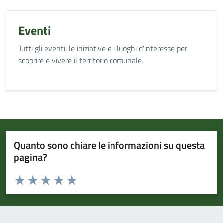
Eventi
Tutti gli eventi, le iniziative e i luoghi d'interesse per
scoprire e vivere il territorio comunale.
Quanto sono chiare le informazioni su questa
pagina?
Valuta da 1 a 5 stelle la pagina
Valuta 1 stelle su 5
Valuta 2 stelle su 5
Valuta 3 stelle su 5
Valuta 4 stelle su 5
Valuta 5 stelle su 5