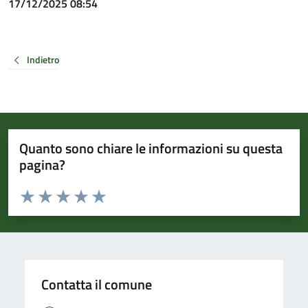
17/12/2025 08:54
Indietro
Quanto sono chiare le informazioni su questa
pagina?
Valuta da 1 a 5 stelle la pagina
Valuta 1 stelle su 5
Valuta 2 stelle su 5
Valuta 3 stelle su 5
Valuta 4 stelle su 5
Valuta 5 stelle su 5
Contatta il comune