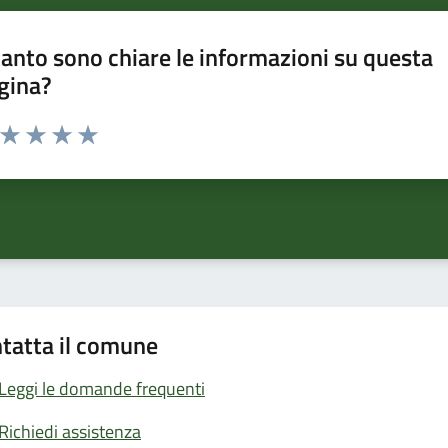
anto sono chiare le informazioni su questa
gina?
a da 1 a 5 stelle la pagina
ta 1 stelle su 5
Valuta 2 stelle su 5
Valuta 3 stelle su 5
Valuta 4 stelle su 5
Valuta 5 stelle su 5
tatta il comune
Leggi le domande frequenti
Richiedi assistenza