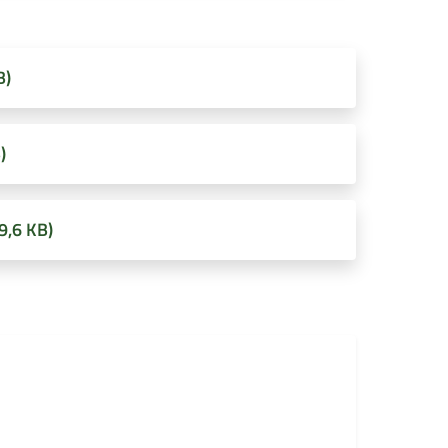
B)
)
9,6 KB)