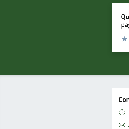
Qu
pa
Valut
Valu
Con