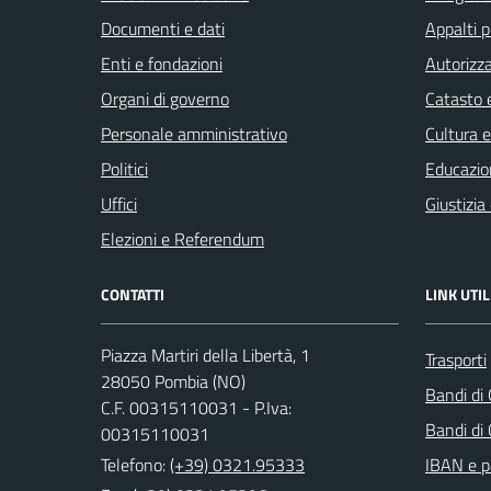
Documenti e dati
Appalti p
Enti e fondazioni
Autorizza
Organi di governo
Catasto e
Personale amministrativo
Cultura 
Politici
Educazio
Uffici
Giustizia
Elezioni e Referendum
CONTATTI
LINK UTIL
Piazza Martiri della Libertà, 1
Trasporti
28050 Pombia (NO)
Bandi di
C.F. 00315110031 - P.Iva:
Bandi di
00315110031
Telefono:
(+39) 0321.95333
IBAN e p