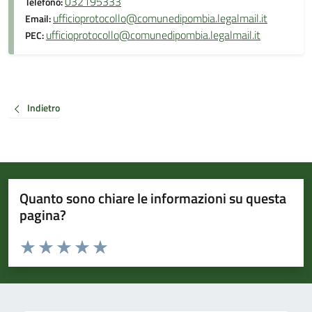
032195333
Telefono:
ufficioprotocollo@comunedipombia.legalmail.it
Email:
ufficioprotocollo@comunedipombia.legalmail.it
PEC:
Indietro
Quanto sono chiare le informazioni su questa
pagina?
Valuta da 1 a 5 stelle la pagina
Valuta 1 stelle su 5
Valuta 2 stelle su 5
Valuta 3 stelle su 5
Valuta 4 stelle su 5
Valuta 5 stelle su 5