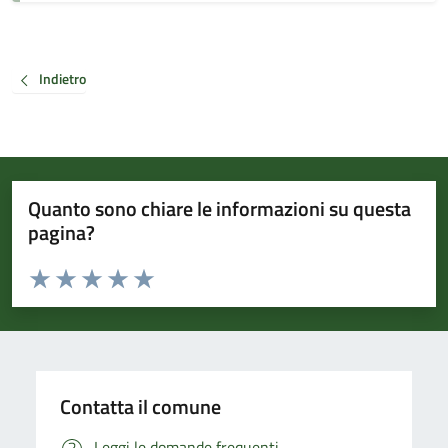
Indietro
Quanto sono chiare le informazioni su questa
pagina?
Valuta da 1 a 5 stelle la pagina
Valuta 1 stelle su 5
Valuta 2 stelle su 5
Valuta 3 stelle su 5
Valuta 4 stelle su 5
Valuta 5 stelle su 5
Contatta il comune
Leggi le domande frequenti