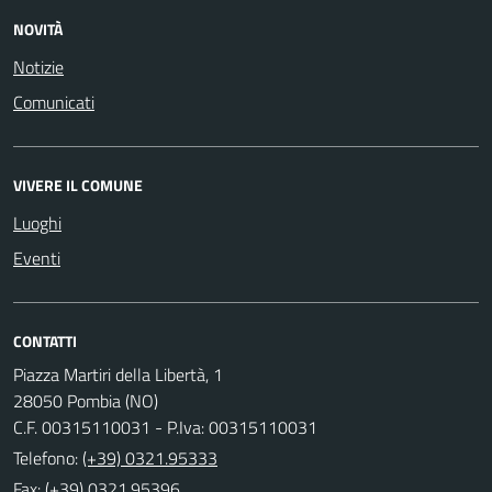
NOVITÀ
Notizie
Comunicati
VIVERE IL COMUNE
Luoghi
Eventi
CONTATTI
Piazza Martiri della Libertà, 1
28050 Pombia (NO)
C.F. 00315110031 - P.Iva: 00315110031
Telefono:
(+39) 0321.95333
Fax: (+39) 0321.95396