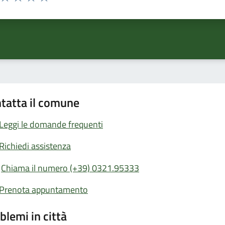
ta 1 stelle su 5
Valuta 2 stelle su 5
Valuta 3 stelle su 5
Valuta 4 stelle su 5
Valuta 5 stelle su 5
tatta il comune
Leggi le domande frequenti
Richiedi assistenza
Chiama il numero (+39) 0321.95333
Prenota appuntamento
blemi in città